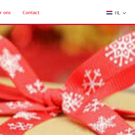
r ons
Contact
NL