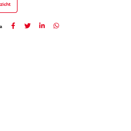
zicht
ia