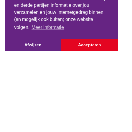
en derde partijen informatie over jou
verzamelen en jouw internetgedrag binnen
(en mogelijk ook buiten) onze website
volgen.
Meer informatie
Afwijzen
Accepteren
Navig
Projec
Onder
Vrien
Cookie