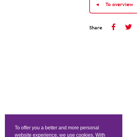
To overview
Share
To offer you a better and more personal
website experience, we use cookies. With