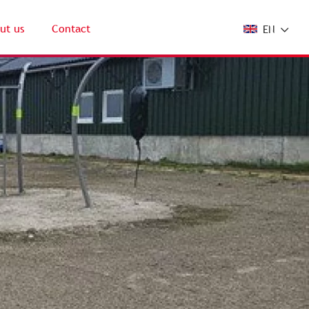
ut us
Contact
EN