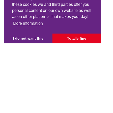
these cookies we and third parties offer you
personal content on our own website as well
as on other platforms, that makes your day!
More information
I do not want this
Totally fine
Navig
Projec
Reques
Becom
Cookie